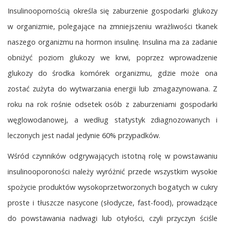
Insulinoopornością określa się zaburzenie gospodarki glukozy
w organizmie, polegające na zmniejszeniu wrażliwości tkanek
naszego organizmu na hormon insulinę. Insulina ma za zadanie
obniżyć poziom glukozy we krwi, poprzez wprowadzenie
glukozy do środka komórek organizmu, gdzie może ona
zostać zużyta do wytwarzania energii lub zmagazynowana. Z
roku na rok rośnie odsetek osób z zaburzeniami gospodarki
węglowodanowej, a według statystyk zdiagnozowanych i
leczonych jest nadal jedynie 60% przypadków.
Wśród czynników odgrywających istotną rolę w powstawaniu
insulinooporoności należy wyróżnić przede wszystkim wysokie
spożycie produktów wysokoprzetworzonych bogatych w cukry
proste i tłuszcze nasycone (słodycze, fast-food), prowadzące
do powstawania nadwagi lub otyłości, czyli przyczyn ściśle