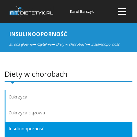
Karol Barczyk
INSULINOOPORNOŚĆ
Strona główna
Czytelnia
Diety w chorobach
Insulinooporność
Diety w chorobach
Cukrzyca
Cukrzyca ciążowa
Insulinooporność