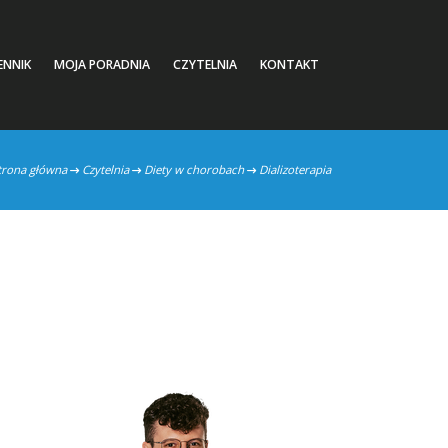
ENNIK
MOJA PORADNIA
CZYTELNIA
KONTAKT
trona główna
Czytelnia
Diety w chorobach
Dializoterapia