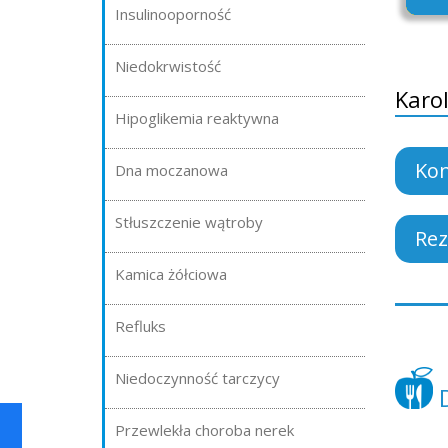
Insulinooporność
Niedokrwistość
Karol
Hipoglikemia reaktywna
Kon
Dna moczanowa
Stłuszczenie wątroby
Rez
Kamica żółciowa
Refluks
Niedoczynność tarczycy
D
Przewlekła choroba nerek