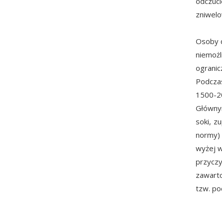
odczuc
zniwelo
Osoby d
niemożl
ogranic
Podczas
1500-20
Główny
soki, z
normy)
wyżej w
przycz
zawarto
tzw. p