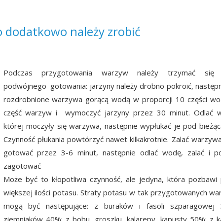
 dodatkowo należy zrobić
Podczas przygotowania warzyw należy trzymać się 
podwójnego gotowania: jarzyny należy drobno pokroić, następn
rozdrobnione warzywa gorącą wodą w proporcji 10 części wo
część warzyw i wymoczyć jarzyny przez 30 minut. Odlać 
której moczyły się warzywa, następnie wypłukać je pod bieżą
Czynność płukania powtórzyć nawet kilkakrotnie. Zalać warzyw
gotować przez 3-6 minut, następnie odlać wodę, zalać i p
zagotować
Może być to kłopotliwa czynność, ale jedyna, która pozbawi
większej ilości potasu. Straty potasu w tak przygotowanych w
mogą być następujące: z buraków i fasoli szparagowej
ziemniaków 40%; z bobu, groszku, kalarepy, kapusty 50%; z ka