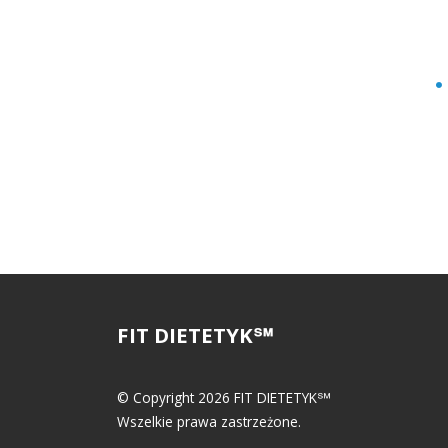
FIT DIETETYK℠
© Copyright 2026 FIT DIETETYK℠
Wszelkie prawa zastrzeżone.