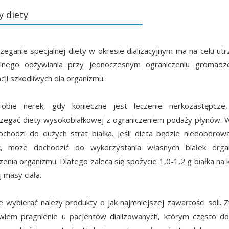
y diety
zeganie specjalnej diety w okresie dializacyjnym ma na celu ut
lnego odżywiania przy jednoczesnym ograniczeniu gromadze
cji szkodliwych dla organizmu.
obie nerek, gdy konieczne jest leczenie nerkozastępcze,
zegać diety wysokobiałkowej z ograniczeniem podaży płynów. 
dochodzi do dużych strat białka. Jeśli dieta będzie niedoboro
ik, może dochodzić do wykorzystania własnych białek orga
enia organizmu. Dlatego zaleca się spożycie 1,0-1,2 g białka na 
j masy ciała.
e wybierać należy produkty o jak najmniejszej zawartości soli. 
wiem pragnienie u pacjentów dializowanych, którym często do