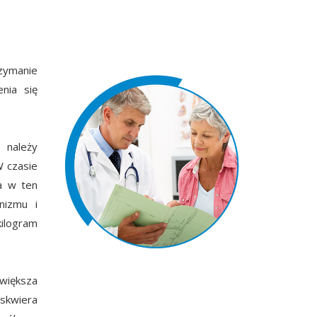
rzymanie
nia się
 należy
W czasie
wa w ten
nizmu i
kilogram
Zwiększa
skwiera