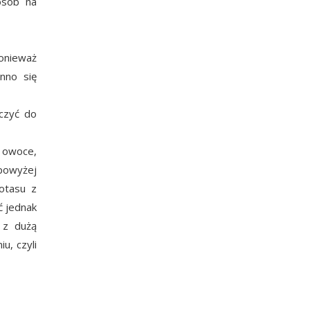
osób na
Ponieważ
inno się
iczyć do
 owoce,
(powyżej
otasu z
ć jednak
 z dużą
u, czyli