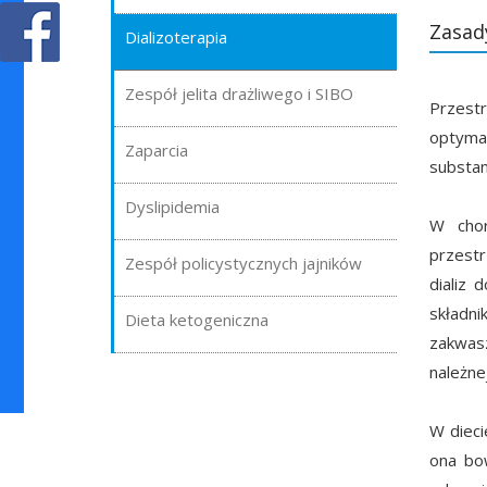
Zasad
Dializoterapia
Zespół jelita drażliwego i SIBO
Przestr
optyma
Zaparcia
substan
Dyslipidemia
W chor
przestr
Zespół policystycznych jajników
dializ 
składn
Dieta ketogeniczna
zakwasz
należne
W dieci
ona bo