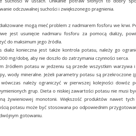
ie suchości w ustach. Unikanie potraw słonych to dobry sp
wanie odczuwalnej suchości i zwiększonego pragnienia.
ializowane mogą mieć problem z nadmiarem fosforu we krwi. 
iwe jest usunięcie nadmiaru fosforu za pomocą dializy, pow
zyć do maksimum jego źródła.
 dializ konieczna jest także kontrola potasu, należy go ogran
00 mg/dobę, aby nie doszło do zatrzymania czynności serca.
m źródłem potasu w jedzeniu są przede wszystkim warzywa i
upy, wody mineralne. Jeżeli parametry potasu są przekroczone 
 wówczas należy ograniczyć w pierwszej kolejności dowóz p
ymienionych grup. Dieta o niskiej zawartości potasu nie musi by
yną żywieniowej monotonii. Większość produktów nawet tych
ścią potasu może być stosowana po odpowiednim przygotowani
odwójnym gotowaniu.