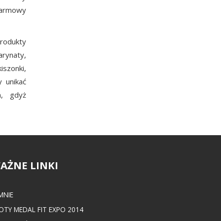
karmowy
produkty
rynaty,
iszonki,
y unikać
h, gdyż
AŻNE LINKI
MNIE
OTY MEDAL FIT EXPO 2014