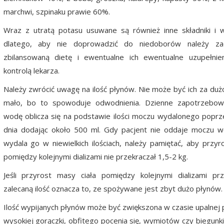
marchwi, szpinaku prawie 60%.
Wraz z utratą potasu usuwane są również inne składniki i 
dlatego, aby nie doprowadzić do niedoborów należy z
zbilansowaną dietę i ewentualne ich ewentualne uzupełnie
kontrolą lekarza.
Należy zwrócić uwagę na ilość płynów. Nie może być ich za dużo
mało, bo to spowoduje odwodnienia. Dzienne zapotrzebow
wodę oblicza się na podstawie ilości moczu wydalonego popr
dnia dodając około 500 ml. Gdy pacjent nie oddaje moczu w
wydala go w niewielkich ilościach, należy pamiętać, aby przyro
pomiędzy kolejnymi dializami nie przekraczał 1,5-2 kg.
Jeśli przyrost masy ciała pomiędzy kolejnymi dializami pr
zalecaną ilość oznacza to, ze spożywane jest zbyt dużo płynów
Ilość wypijanych płynów może być zwiększona w czasie upalnej
wysokiej gorączki, obfitego pocenia się, wymiotów czy biegunk