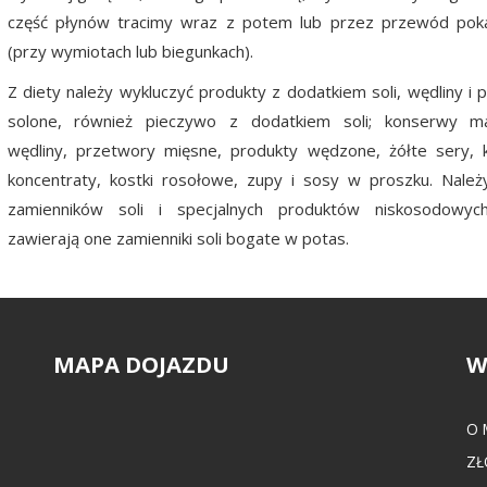
część płynów tracimy wraz z potem lub przez przewód po
(przy wymiotach lub biegunkach).
Z diety należy wykluczyć produkty z dodatkiem soli, wędliny i 
solone, również pieczywo z dodatkiem soli; konserwy ma
wędliny, przetwory mięsne, produkty wędzone, żółte sery, k
koncentraty, kostki rosołowe, zupy i sosy w proszku. Należ
zamienników soli i specjalnych produktów niskosodowyc
zawierają one zamienniki soli bogate w potas.
MAPA DOJAZDU
W
O 
ZŁ