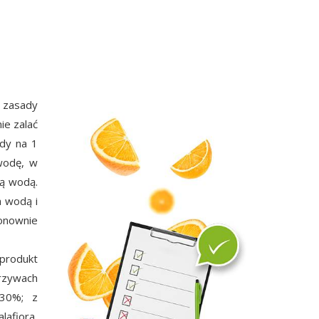
zasady
ie zalać
dy na 1
wodę, w
cą wodą.
a wodą i
onownie
 produkt
arzywach
 30%; z
lafiora,