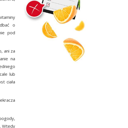
witaminy
adbać o
nie pod
, ani za
anie na
zedniego
cale lub
st ciała
zekracza
.
 pogody,
i. Wtedy