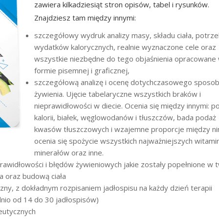
zawiera kilkadziesiąt stron opisów, tabel i rysunków.
Znajdziesz tam między innymi:
szczegółowy wydruk analizy masy, składu ciała, potrze
wydatków kalorycznych, realnie wyznaczone cele oraz
wszystkie niezbędne do tego objaśnienia opracowane
formie pisemnej i graficznej,
szczegółową analizę i ocenę dotychczasowego sposo
żywienia. Ujęcie tabelaryczne wszystkich braków i
nieprawidłowości w diecie. Ocenia się między innymi: p
kalorii, białek, węglowodanów i tłuszczów, bada podaż
kwasów tłuszczowych i wzajemne proporcje między ni
ocenia się spożycie wszystkich najważniejszych witamin
minerałów oraz inne.
rawidłowości i błędów żywieniowych jakie zostały popełnione w 
ia oraz budową ciała
zny, z dokładnym rozpisaniem jadłospisu na każdy dzień terapii
dnio od 14 do 30 jadłospisów)
eutycznych