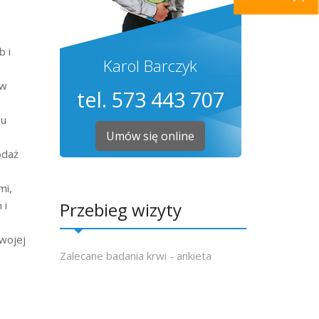
b i
Karol Barczyk
 w
tel. 573 443 707
bu
Umów się online
odaż
mi,
 i
Przebieg wizyty
twojej
Zalecane badania krwi - ankieta