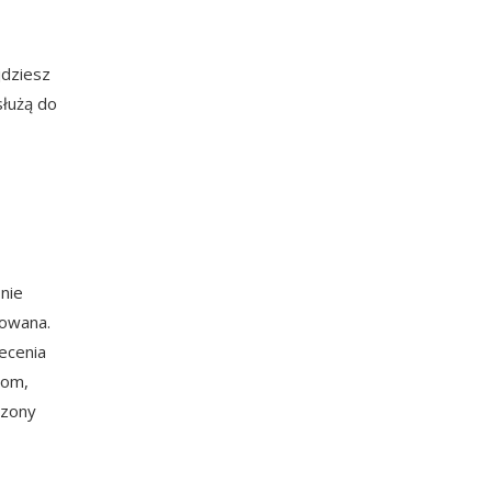
jdziesz
służą do
nie
sowana.
ecenia
som,
czony