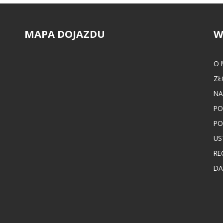
MAPA DOJAZDU
W
O 
ZŁ
NA
PO
PO
US
RE
DA