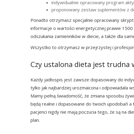
indywidualnie opracowany program akt
proponowany zestaw suplementów z dok
Ponadto otrzymasz specjalnie opracowany skrypt „
informacje o wartości energetycznej prawie 1500
odszukania zamienników w diecie, a także dla sam
Wszystko to otrzymasz w przejrzystej i profesjona
Czy ustalona dieta jest trudna w
Każdy jadłospis jest zawsze dopasowany do indywi
tylko jak najbardziej urozmaicona i odpowiadała 
Mamy pełną świadomość, że zmiana sposobu żywien
będą realne i dopasowane do twoich upodobań a ta
pacjenci nigdy nie mają poczucia tego, że są na d
plan.