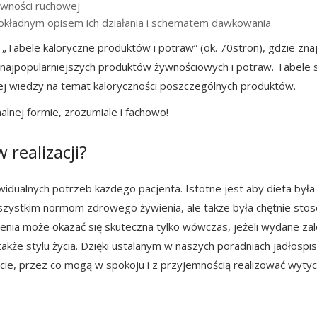
ywności ruchowej
ładnym opisem ich działania i schematem dawkowania
Tabele kaloryczne produktów i potraw” (ok. 70stron), gdzie zna
 najpopularniejszych produktów żywnościowych i potraw. Tabele 
ej wiedzy na temat kaloryczności poszczególnych produktów.
lnej formie, zrozumiale i fachowo!
 realizacji?
dualnych potrzeb każdego pacjenta. Istotne jest aby dieta była 
wszystkim normom zdrowego żywienia, ale także była chętnie sto
ia może okazać się skuteczna tylko wówczas, jeżeli wydane zal
kże stylu życia. Dzięki ustalanym w naszych poradniach jadłospi
iecie, przez co mogą w spokoju i z przyjemnością realizować wyty