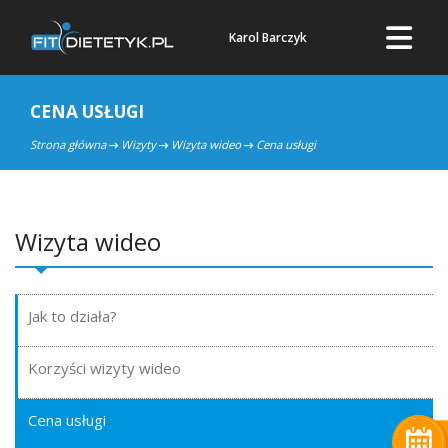
Karol Barczyk
CENA USŁUGI
Strona główna
Wizyty
Wizyta wideo
Cena usługi
Wizyta wideo
Jak to działa?
Korzyści wizyty wideo
Cena usługi