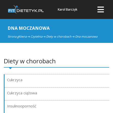
Karol Barczyk
DNA MOCZANOWA
Strona główna
Czytelnia
Diety w chorobach
Dna moczanowa
Diety w chorobach
Cukrzyca
Cukrzyca ciążowa
Insulinooporność