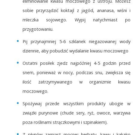
eliminowanie kwasu moczowego z ustroju. Możesz
sobie przyrządzić koktajl z jagód, ananasa, wiśni i
mleczka sojowego. Wypij natychmiast po
przygotowaniu.
Pij przynajmniej 5-6 szklanek niegazowanej wody
dziennie, aby pobudzić wydalanie kwasu moczowego
Ostatni posiłek zjedz najpóźniej 4-5 godzin przed
snem, ponieważ w nocy, podczas snu, zwiększa się
ilość zatrzymywanego w organizmie kwasu
moczowego.
Spożywaj przede wszystkim produkty ubogie w
związki purynowe (chude sery, ryż, owoce, warzywa
poza roślinami strączkowymi i szpinakiem).
Z płynów zamiast mocnej herbaty, kawy i kakako