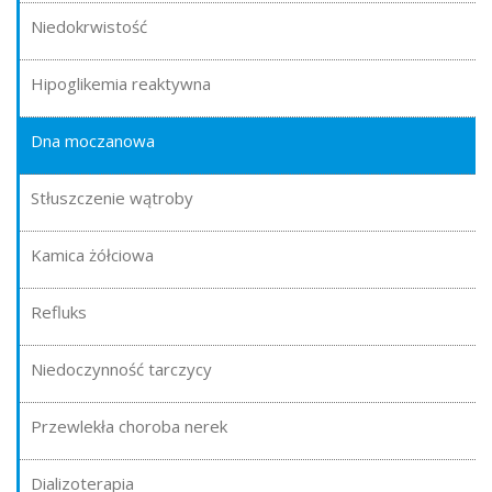
Niedokrwistość
Hipoglikemia reaktywna
Dna moczanowa
Stłuszczenie wątroby
Kamica żółciowa
Refluks
Niedoczynność tarczycy
Przewlekła choroba nerek
Dializoterapia