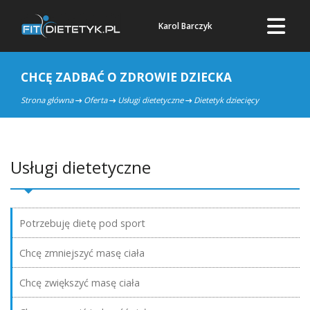
Karol Barczyk
CHCĘ ZADBAĆ O ZDROWIE DZIECKA
Strona główna
Oferta
Usługi dietetyczne
Dietetyk dziecięcy
Usługi dietetyczne
Potrzebuję dietę pod sport
Chcę zmniejszyć masę ciała
Chcę zwiększyć masę ciała