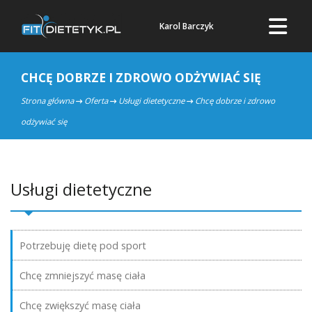
Karol Barczyk
CHCĘ DOBRZE I ZDROWO ODŻYWIAĆ SIĘ
Strona główna
Oferta
Usługi dietetyczne
Chcę dobrze i zdrowo
odżywiać się
Usługi dietetyczne
Potrzebuję dietę pod sport
Chcę zmniejszyć masę ciała
Chcę zwiększyć masę ciała